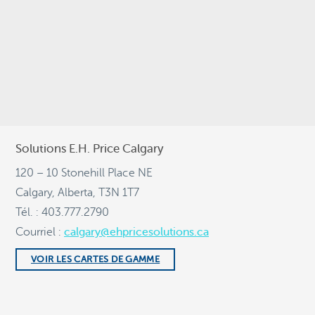
English
(
Anglais
)
Français
Solutions E.H. Price Calgary
120 – 10 Stonehill Place NE
Calgary, Alberta, T3N 1T7
Tél. : 403.777.2790
Courriel :
calgary@ehpricesolutions.ca
VOIR LES CARTES DE GAMME